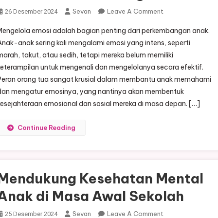
On
Sevan
Leave A Comment
26 Desember 2024
Mengelola
Mengelola emosi adalah bagian penting dari perkembangan anak.
Emosi
Anak-anak sering kali mengalami emosi yang intens, seperti
Anak:
marah, takut, atau sedih, tetapi mereka belum memiliki
Panduan
keterampilan untuk mengenali dan mengelolanya secara efektif.
Untuk
Orang
Peran orang tua sangat krusial dalam membantu anak memahami
Tua
dan mengatur emosinya, yang nantinya akan membentuk
kesejahteraan emosional dan sosial mereka di masa depan. […]
Continue Reading
Mendukung Kesehatan Mental
Anak di Masa Awal Sekolah
On
Sevan
Leave A Comment
25 Desember 2024