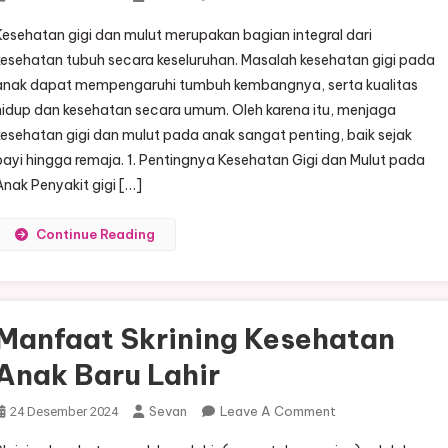
Kesehatan
Kesehatan gigi dan mulut merupakan bagian integral dari
Gigi
kesehatan tubuh secara keseluruhan. Masalah kesehatan gigi pada
Dan
anak dapat mempengaruhi tumbuh kembangnya, serta kualitas
Mulut
hidup dan kesehatan secara umum. Oleh karena itu, menjaga
Pada
Anak:
kesehatan gigi dan mulut pada anak sangat penting, baik sejak
Tips
bayi hingga remaja. 1. Pentingnya Kesehatan Gigi dan Mulut pada
Menjaga
Anak Penyakit gigi […]
Dari
Bayi
Continue Reading
Hingga
Remaja
Manfaat Skrining Kesehatan
Anak Baru Lahir
On
Sevan
Leave A Comment
24 Desember 2024
Manfaat