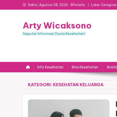
Skip
Sabtu, Agustus 08, 2026
BForliefe
Loker Caregiver
to
content
Arty Wicaksono
Seputar Informasi Dunia Kesehatan!
Info Kesehatan
Ilmu Kesehatan
Anato
KATEGORI:
KESEHATAN KELUARGA