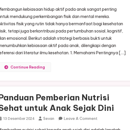
Strategi
Membangun kebiasaan hidup aktif pada anak sangat penting
Membangun
untuk mendukung perkembangan fisik dan mental mereka.
Kebiasaan
Aktivitas fisik yang rutin tidak hanya bermanfaat bagi kesehatan
Hidup
fisik, tetapi juga berkontribusi pada pertumbuhan sosial, kognitif,
Aktif
Pada
dan emosional. Berikut adalah strategi berbasis bukti untuk
Anak
menumbuhkan kebiasaan aktif pada anak, dilengkapi dengan
referensi dari literatur ilmu kesehatan. 1. Memahami Pentingnya […]
Continue Reading
Panduan Pemberian Nutrisi
Sehat untuk Anak Sejak Dini
On
Sevan
Leave A Comment
13 Desember 2024
Panduan