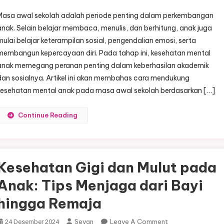
Mendukung
Masa awal sekolah adalah periode penting dalam perkembangan
Kesehatan
anak. Selain belajar membaca, menulis, dan berhitung, anak juga
Mental
mulai belajar keterampilan sosial, pengendalian emosi, serta
Anak
membangun kepercayaan diri. Pada tahap ini, kesehatan mental
Di
Masa
anak memegang peranan penting dalam keberhasilan akademik
Awal
dan sosialnya. Artikel ini akan membahas cara mendukung
Sekolah
kesehatan mental anak pada masa awal sekolah berdasarkan […]
Continue Reading
Kesehatan Gigi dan Mulut pada
Anak: Tips Menjaga dari Bayi
hingga Remaja
On
Sevan
Leave A Comment
24 Desember 2024