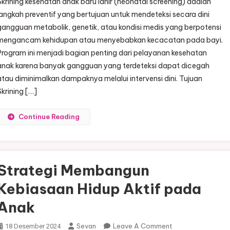
Skrining kesehatan anak baru lahir (neonatal screening) adalah
Skrining
langkah preventif yang bertujuan untuk mendeteksi secara dini
Kesehatan
gangguan metabolik, genetik, atau kondisi medis yang berpotensi
Anak
mengancam kehidupan atau menyebabkan kecacatan pada bayi.
Baru
Lahir
Program ini menjadi bagian penting dari pelayanan kesehatan
anak karena banyak gangguan yang terdeteksi dapat dicegah
atau diminimalkan dampaknya melalui intervensi dini. Tujuan
Skrining […]
Continue Reading
Strategi Membangun
Kebiasaan Hidup Aktif pada
Anak
On
Sevan
Leave A Comment
18 Desember 2024