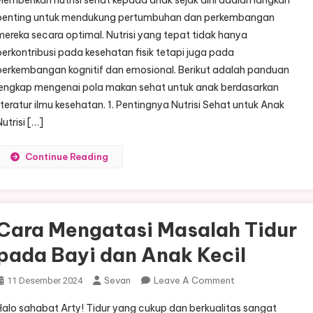
Memberikan nutrisi sehat kepada anak sejak dini adalah langkah
Pemberian
penting untuk mendukung pertumbuhan dan perkembangan
Nutrisi
mereka secara optimal. Nutrisi yang tepat tidak hanya
Sehat
berkontribusi pada kesehatan fisik tetapi juga pada
Untuk
Anak
perkembangan kognitif dan emosional. Berikut adalah panduan
Sejak
lengkap mengenai pola makan sehat untuk anak berdasarkan
Dini
literatur ilmu kesehatan. 1. Pentingnya Nutrisi Sehat untuk Anak
Nutrisi […]
Continue Reading
Cara Mengatasi Masalah Tidur
pada Bayi dan Anak Kecil
On
Sevan
Leave A Comment
11 Desember 2024
Cara
Halo sahabat Arty! Tidur yang cukup dan berkualitas sangat
Mengatasi