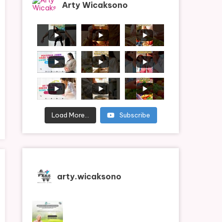
Arty Wicaksono
Load More...
Subscribe
arty.wicaksono