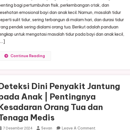
penting bagi pertumbuhan fisik, perkembangan otak, dan
Masalah
kesehatan emosional bayi dan anak kecil. Namun, masalah tidur
Tidur
seperti sulit tidur, sering terbangun di malam hari, dan durasi tidur
Pada
Bayi
yang pendek sering dialami orang tua. Berikut adalah panduan
Dan
lengkap untuk mengatasi masalah tidur pada bayi dan anak kecil,
Anak
[…]
Kecil
Continue Reading
Deteksi Dini Penyakit Jantung
pada Anak | Pentingnya
Kesadaran Orang Tua dan
Tenaga Medis
On
Sevan
Leave A Comment
7 Desember 2024