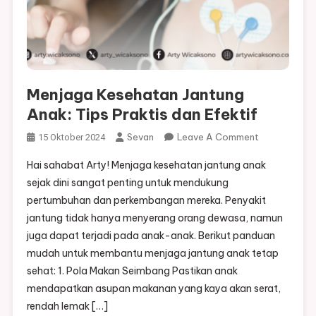
Menjaga Kesehatan Jantung
Anak: Tips Praktis dan Efektif
On
Sevan
Leave A Comment
15 Oktober 2024
Menjaga
Hai sahabat Arty! Menjaga kesehatan jantung anak
Kesehatan
sejak dini sangat penting untuk mendukung
Jantung
pertumbuhan dan perkembangan mereka. Penyakit
Anak:
jantung tidak hanya menyerang orang dewasa, namun
Tips
Praktis
juga dapat terjadi pada anak-anak. Berikut panduan
Dan
mudah untuk membantu menjaga jantung anak tetap
Efektif
sehat: 1. Pola Makan Seimbang Pastikan anak
mendapatkan asupan makanan yang kaya akan serat,
rendah lemak […]