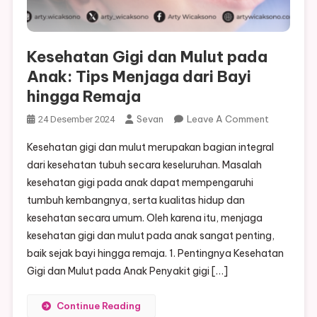
Kesehatan Gigi dan Mulut pada
Anak: Tips Menjaga dari Bayi
hingga Remaja
On
Sevan
Leave A Comment
24 Desember 2024
Kesehatan
Kesehatan gigi dan mulut merupakan bagian integral
Gigi
dari kesehatan tubuh secara keseluruhan. Masalah
Dan
kesehatan gigi pada anak dapat mempengaruhi
Mulut
tumbuh kembangnya, serta kualitas hidup dan
Pada
Anak:
kesehatan secara umum. Oleh karena itu, menjaga
Tips
kesehatan gigi dan mulut pada anak sangat penting,
Menjaga
baik sejak bayi hingga remaja. 1. Pentingnya Kesehatan
Dari
Gigi dan Mulut pada Anak Penyakit gigi […]
Bayi
Hingga
Continue Reading
Remaja