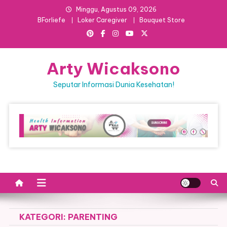
Skip
Minggu, Agustus 09, 2026
to
BForliefe
Loker Caregiver
Bouquet Store
content
Arty Wicaksono
Seputar Informasi Dunia Kesehatan!
KATEGORI:
PARENTING