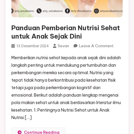
Panduan Pemberian Nutrisi Sehat
untuk Anak Sejak Dini
On
Sevan
Leave A Comment
13 Desember 2024
Panduan
Memberikan nutrisi sehat kepada anak sejak dini adalah
Pemberian
langkah penting untuk mendukung pertumbuhan dan
Nutrisi
perkembangan mereka secara optimal. Nutrisi yang
Sehat
tepat tidak hanya berkontribusi pada kesehatan fisik
Untuk
Anak
tetapi juga pada perkembangan kognitif dan
Sejak
emosional. Berikut adalah panduan lengkap mengenai
Dini
pola makan sehat untuk anak berdasarkan literatur ilmu
kesehatan. 1. Pentingnya Nutrisi Sehat untuk Anak
Nutrisi […]
Continue Reading