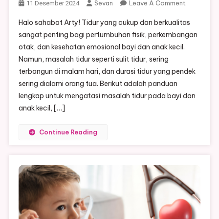
On
Sevan
Leave A Comment
11 Desember 2024
Cara
Halo sahabat Arty! Tidur yang cukup dan berkualitas
Mengatasi
sangat penting bagi pertumbuhan fisik, perkembangan
Masalah
otak, dan kesehatan emosional bayi dan anak kecil.
Tidur
Namun, masalah tidur seperti sulit tidur, sering
Pada
Bayi
terbangun di malam hari, dan durasi tidur yang pendek
Dan
sering dialami orang tua. Berikut adalah panduan
Anak
lengkap untuk mengatasi masalah tidur pada bayi dan
Kecil
anak kecil, […]
Continue Reading