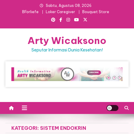
Skip
Sabtu, Agustus 08, 2026
to
BForliefe
Loker Caregiver
Bouquet Store
content
Arty Wicaksono
Seputar Informasi Dunia Kesehatan!
KATEGORI:
SISTEM ENDOKRIN