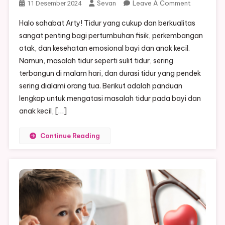
On
Sevan
Leave A Comment
11 Desember 2024
Cara
Halo sahabat Arty! Tidur yang cukup dan berkualitas
Mengatasi
sangat penting bagi pertumbuhan fisik, perkembangan
Masalah
otak, dan kesehatan emosional bayi dan anak kecil.
Tidur
Namun, masalah tidur seperti sulit tidur, sering
Pada
Bayi
terbangun di malam hari, dan durasi tidur yang pendek
Dan
sering dialami orang tua. Berikut adalah panduan
Anak
lengkap untuk mengatasi masalah tidur pada bayi dan
Kecil
anak kecil, […]
Continue Reading