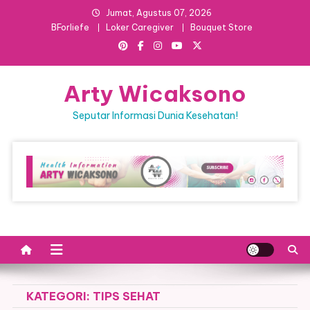
Skip
Jumat, Agustus 07, 2026
to
BForliefe
Loker Caregiver
Bouquet Store
content
Arty Wicaksono
Seputar Informasi Dunia Kesehatan!
KATEGORI:
TIPS SEHAT