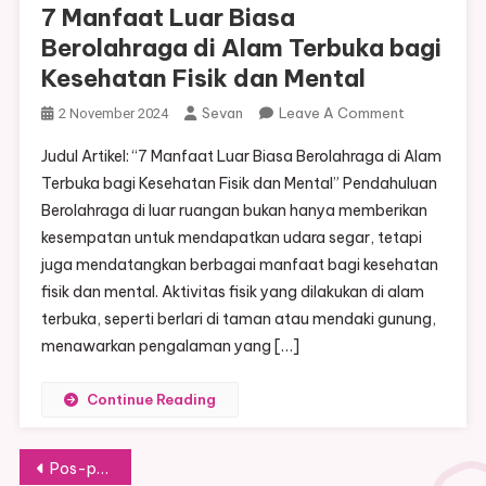
7 Manfaat Luar Biasa
Berolahraga di Alam Terbuka bagi
Kesehatan Fisik dan Mental
On
Sevan
Leave A Comment
2 November 2024
7
Judul Artikel: “7 Manfaat Luar Biasa Berolahraga di Alam
Manfaat
Terbuka bagi Kesehatan Fisik dan Mental” Pendahuluan
Luar
Berolahraga di luar ruangan bukan hanya memberikan
Biasa
kesempatan untuk mendapatkan udara segar, tetapi
Berolahraga
Di
juga mendatangkan berbagai manfaat bagi kesehatan
Alam
fisik dan mental. Aktivitas fisik yang dilakukan di alam
Terbuka
terbuka, seperti berlari di taman atau mendaki gunung,
Bagi
menawarkan pengalaman yang […]
Kesehatan
Fisik
Continue Reading
Dan
Mental
Navigasi
Pos-pos lama