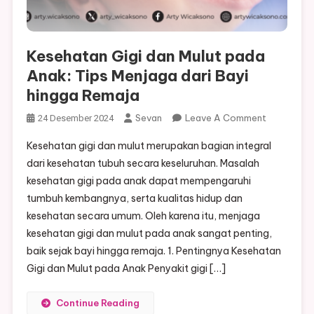
Kesehatan Gigi dan Mulut pada
Anak: Tips Menjaga dari Bayi
hingga Remaja
On
Sevan
Leave A Comment
24 Desember 2024
Kesehatan
Kesehatan gigi dan mulut merupakan bagian integral
Gigi
dari kesehatan tubuh secara keseluruhan. Masalah
Dan
kesehatan gigi pada anak dapat mempengaruhi
Mulut
tumbuh kembangnya, serta kualitas hidup dan
Pada
Anak:
kesehatan secara umum. Oleh karena itu, menjaga
Tips
kesehatan gigi dan mulut pada anak sangat penting,
Menjaga
baik sejak bayi hingga remaja. 1. Pentingnya Kesehatan
Dari
Gigi dan Mulut pada Anak Penyakit gigi […]
Bayi
Hingga
Continue Reading
Remaja