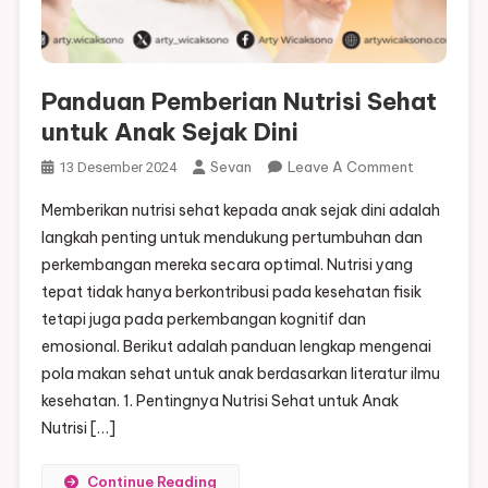
Panduan Pemberian Nutrisi Sehat
untuk Anak Sejak Dini
On
Sevan
Leave A Comment
13 Desember 2024
Panduan
Memberikan nutrisi sehat kepada anak sejak dini adalah
Pemberian
langkah penting untuk mendukung pertumbuhan dan
Nutrisi
perkembangan mereka secara optimal. Nutrisi yang
Sehat
tepat tidak hanya berkontribusi pada kesehatan fisik
Untuk
Anak
tetapi juga pada perkembangan kognitif dan
Sejak
emosional. Berikut adalah panduan lengkap mengenai
Dini
pola makan sehat untuk anak berdasarkan literatur ilmu
kesehatan. 1. Pentingnya Nutrisi Sehat untuk Anak
Nutrisi […]
Continue Reading