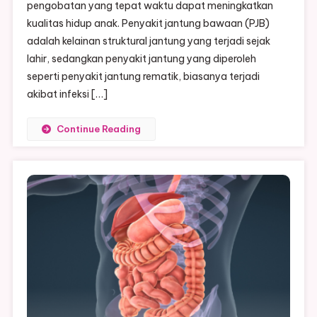
pengobatan yang tepat waktu dapat meningkatkan
Pada
Anak
kualitas hidup anak. Penyakit jantung bawaan (PJB)
|
adalah kelainan struktural jantung yang terjadi sejak
Pentingnya
lahir, sedangkan penyakit jantung yang diperoleh
Kesadaran
seperti penyakit jantung rematik, biasanya terjadi
Orang
akibat infeksi […]
Tua
Dan
Continue Reading
Tenaga
Medis