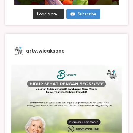
Load More...
Subscribe
arty.wicaksono