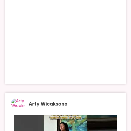
Arty Wicaksono