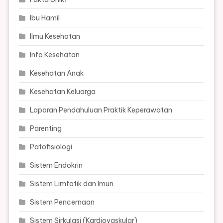
Ibu Hamil
Ilmu Kesehatan
Info Kesehatan
Kesehatan Anak
Kesehatan Keluarga
Laporan Pendahuluan Praktik Keperawatan
Parenting
Patofisiologi
Sistem Endokrin
Sistem Limfatik dan Imun
Sistem Pencernaan
Sistem Sirkulasi (Kardiovaskular)