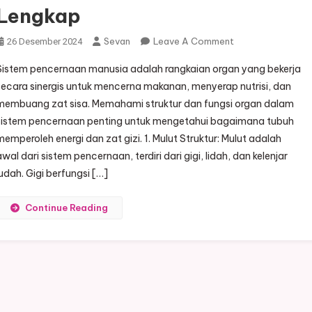
Lengkap
On
Sevan
Leave A Comment
26 Desember 2024
Struktur
Sistem pencernaan manusia adalah rangkaian organ yang bekerja
Dan
secara sinergis untuk mencerna makanan, menyerap nutrisi, dan
Fungsi
membuang zat sisa. Memahami struktur dan fungsi organ dalam
Sistem
sistem pencernaan penting untuk mengetahui bagaimana tubuh
Pencernaan
Manusia:
memperoleh energi dan zat gizi. 1. Mulut Struktur: Mulut adalah
Panduan
awal dari sistem pencernaan, terdiri dari gigi, lidah, dan kelenjar
Lengkap
ludah. Gigi berfungsi […]
Continue Reading