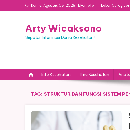
Skip
Kamis, Agustus 06, 2026
BForliefe
Loker Caregiver
to
content
Arty Wicaksono
Seputar Informasi Dunia Kesehatan!
Info Kesehatan
Ilmu Kesehatan
Anato
TAG:
STRUKTUR DAN FUNGSI SISTEM P