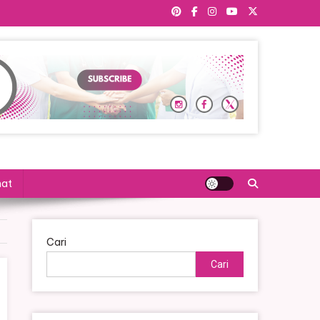
hat
Cari
Cari