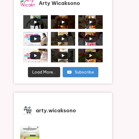
Arty Wicaksono
Load More...
Subscribe
arty.wicaksono