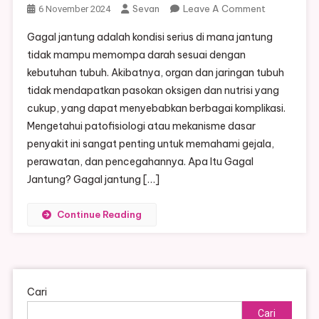
On
Sevan
Leave A Comment
6 November 2024
Memahami
Gagal jantung adalah kondisi serius di mana jantung
Patofisiolog
tidak mampu memompa darah sesuai dengan
Gagal
kebutuhan tubuh. Akibatnya, organ dan jaringan tubuh
Jantung
tidak mendapatkan pasokan oksigen dan nutrisi yang
|
Penyebab,
cukup, yang dapat menyebabkan berbagai komplikasi.
Mekanisme,
Mengetahui patofisiologi atau mekanisme dasar
Dan
penyakit ini sangat penting untuk memahami gejala,
Dampaknya
perawatan, dan pencegahannya. Apa Itu Gagal
Pada
Jantung? Gagal jantung […]
Tubuh
Continue Reading
Cari
Cari