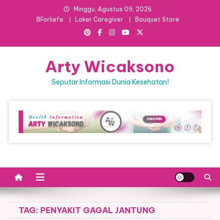
Skip
Minggu, Agustus 09, 2026
to
BForliefe
Loker Caregiver
Bouquet Store
content
Arty Wicaksono
Seputar Informasi Dunia Kesehatan!
TAG:
PENYAKIT GAGAL JANTUNG