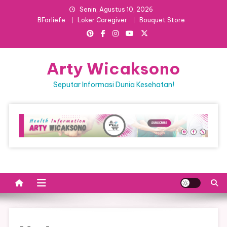
Skip
Senin, Agustus 10, 2026
to
BForliefe
Loker Caregiver
Bouquet Store
content
Arty Wicaksono
Seputar Informasi Dunia Kesehatan!